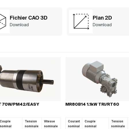
Fichier CAO 3D
Plan 2D
Download
Download
étez votre moteur avec les bons comp
T 70W/PM42/EASY
MR80B14 1.1kW TRI/RT60
ORISATIONS
MOTEURS
RÉDUCTEURS
COMMANDES
ACCESS
MPACTES
pas quels produits associer à votre moteur ? Consultez notre guide
Couple
Tension
Vitesse
Courant
Couple
Tension
omposants compatibles et constituer facilement une solution com
nominal
nominale
nominale
nominal
nominal
nominale