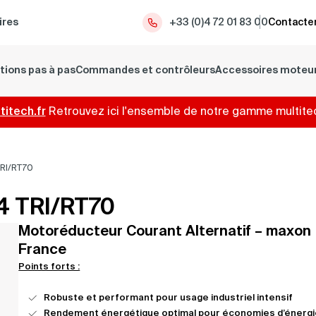
ires
+33 (0)4 72 01 83 00
Contacter
tions pas à pas
Commandes et contrôleurs
Accessoires moteu
itech.fr
Retrouvez ici l'ensemble de notre gamme multite
RI/RT70
4 TRI/RT70
Motoréducteur Courant Alternatif – maxon
France
Points forts :
Robuste et performant pour usage industriel intensif
Rendement énergétique optimal pour économies d’énergi