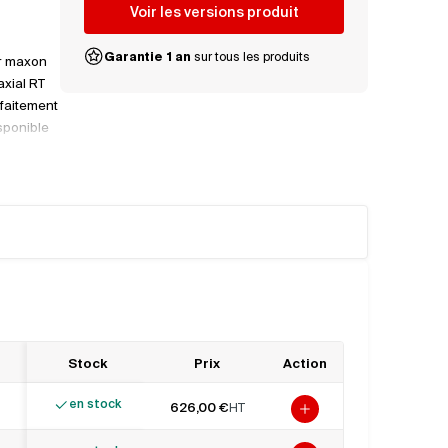
Voir les versions produit
Garantie 1 an
sur tous les produits
r maxon
xial RT
rfaitement
sponible
adapter la
70 Nm,
rapport
out en
Stock
Prix
Action
en stock
626,00 €
HT
Ajouter au panier