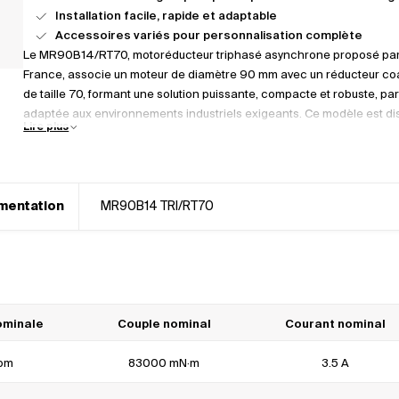
Installation facile, rapide et adaptable
Accessoires variés pour personnalisation complète
Le MR90B14/RT70, motoréducteur triphasé asynchrone proposé pa
France, associe un moteur de diamètre 90 mm avec un réducteur coa
de taille 70, formant une solution puissante, compacte et robuste, pa
adaptée aux environnements industriels exigeants. Ce modèle est di
Lire plus
en trois niveaux de puissance : 0,75 kW, 1,1 kW et 1,5 kW, permettant d’
performance selon les besoins de chaque application.
mentation
MR90B14 TRI/RT70
Conçu pour fonctionner de manière fiable en usage intensif, le
MR90B14/RT70 offre une plage de couple nominal allant de 120 à 1
avec des vitesses de sortie comprises entre 17 et 60 tr/min, selon le 
de réduction sélectionné. Il garantit ainsi une transmission efficace t
ominale
Couple nominal
Courant nominal
maîtrisant la consommation énergétique.
rpm
83000 mN·m
3.5 A