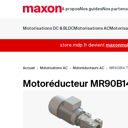
A propos
Nos guides
Nos partena
Motorisations DC & BLDC
Motorisations AC
Motorisa
store.mdp.fr devient
maxonmult
Accueil
Motorisations AC
Motoréducteurs AC
MR90B14 T
Motoréducteur MR90B1