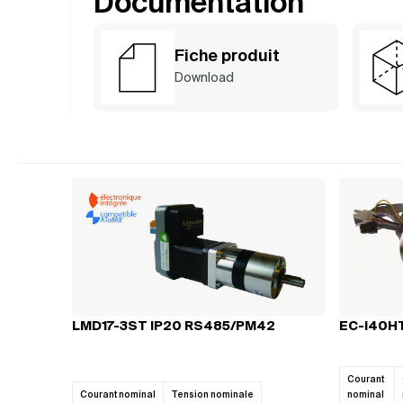
Documentation
Fiche produit
Download
Compl
LMD17-3ST IP20 RS485/PM42
EC-i40H
MOT
CO
Vous ne savez 
Courant
les c
Courant nominal
Tension nominale
nominal