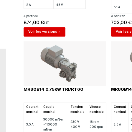
2 A
48 V
5.1 A
A partir de
A partir de
874,00 €
703,00 €
HT
Voir les versions
Voir les 
MR80B14 0.75kW TRI/RT60
MR80B14 
Expertise
Bien con
Un conseiller technique à votre
Mal orienté sur un
Courant
Couple
Tension
Vitesse
Courant
écoute
Nous remplaçons
nominal
nominal
nominale
nominale
nominal
30000 mN·m
230 V -
18 rpm -
3.5 A
- 110000
3.5 A
400 V
200 rpm
mN·m