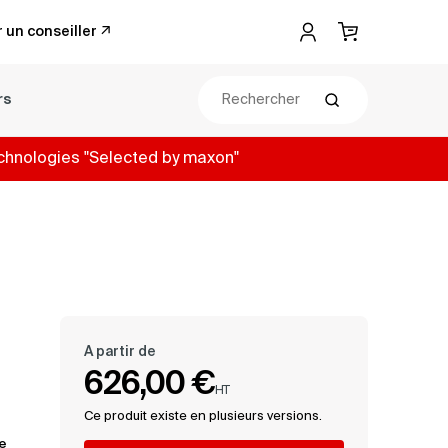
 un conseiller
Mon compte
Panier
rs
Rechercher
chnologies "Selected by maxon"
A partir de
626,00 €
HT
Ce produit existe en plusieurs versions.
e