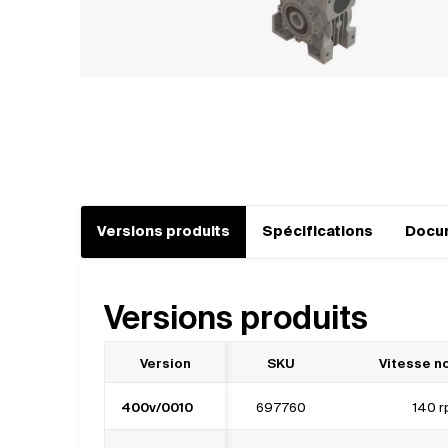
Versions produits
Spécifications
Docu
Versions produits
Version
SKU
Vitesse n
400v/0010
697760
140 