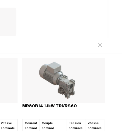
Close
osants
MR80B14 1.1kW TRI/RS60
OIRES
 pour découvrir
Vitesse
Courant
Couple
Tension
Vitesse
plète.
nominale
nominal
nominal
nominale
nominale