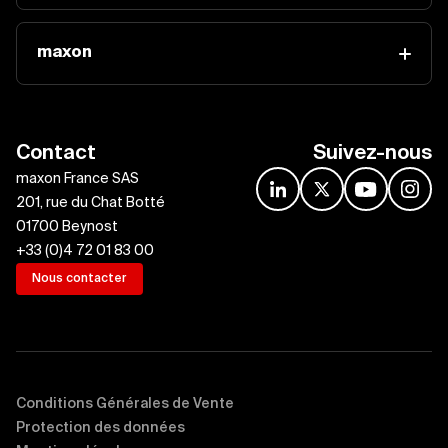
maxon
Contact
Suivez-nous
maxon France SAS
linkedin
x
youtube
insta
201, rue du Chat Botté
01700 Beynost
+33 (0)4 72 01 83 00
Nous contacter
Conditions Générales de Vente
Protection des données