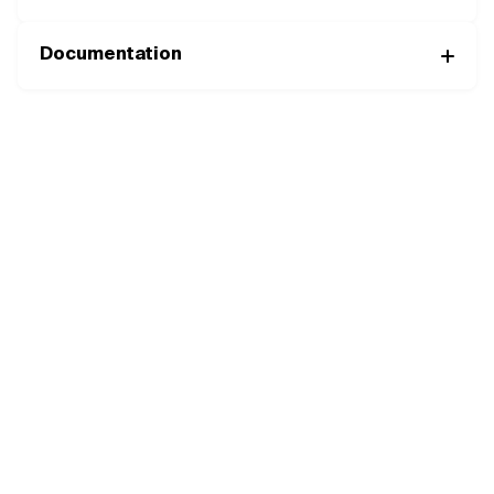
Documentation
Complétez votre moteur avec les
bons composants
MOTORISATIONS
COMPACTES
MOTEURS
RÉDUCTEURS
COMMANDES