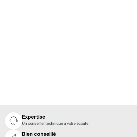
ACCESSOIRES
Vous ne savez pas quels produits associer à votre
moteur ? Consultez notre guide pour découvrir les
composants compatibles et constituer facilement
une solution complète.
Nos guides
Expertise
Un conseiller technique à votre écoute
Bien conseillé