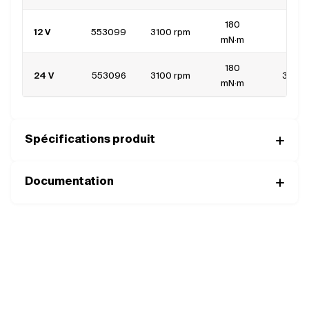
180
12 V
553099
3100 rpm
7 A
mN·m
180
24 V
553096
3100 rpm
3.5 A
mN·m
Spécifications produit
Documentation
Complétez votre moteur avec les
bons composants
MOTORISATIONS