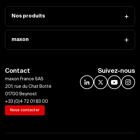
Nos produits
maxon
Contact
Suivez-nous
maxon France SAS
linkedin
x
youtube
insta
201, rue du Chat Botté
01700 Beynost
+33 (0)4 72 01 83 00
Nous contacter