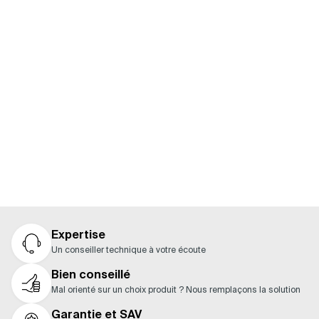
ACCESSOIRES
Vous ne savez pas quels produits associer à votre
moteur ? Consultez notre guide pour découvrir les
composants compatibles et constituer facilement
une solution complète.
Nos guides
Expertise
Un conseiller technique à votre écoute
Bien conseillé
Mal orienté sur un choix produit ? Nous remplaçons la solution
Garantie et SAV