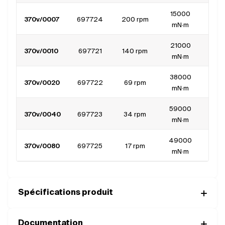
15000
370v/0007
697724
200 rpm
1.
mN·m
21000
370v/0010
697721
140 rpm
1.
mN·m
38000
370v/0020
697722
69 rpm
1.
mN·m
59000
370v/0040
697723
34 rpm
1.
mN·m
49000
370v/0080
697725
17 rpm
1.
mN·m
Spécifications produit
Documentation