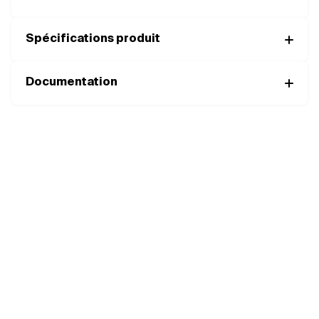
Spécifications produit
Documentation
Complétez votre moteur avec les
bons composants
MOTORISATIONS
COMPACTES
MOTEURS
RÉDUCTEURS