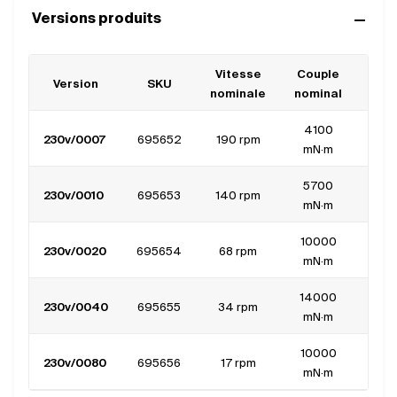
Versions produits
Vitesse
Couple
Cou
Version
SKU
nominale
nominal
nom
4100
230v/0007
695652
190 rpm
0.
mN·m
5700
230v/0010
695653
140 rpm
0.
mN·m
10000
230v/0020
695654
68 rpm
0.
mN·m
14000
230v/0040
695655
34 rpm
0.
mN·m
10000
230v/0080
695656
17 rpm
0.
mN·m