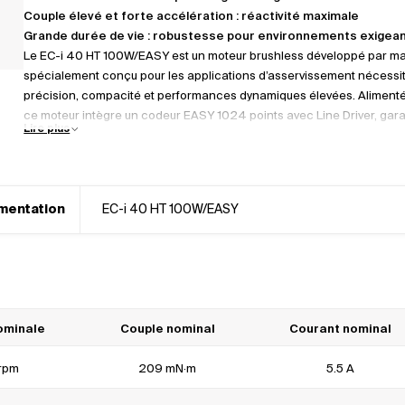
Couple élevé et forte accélération : réactivité maximale
Grande durée de vie : robustesse pour environnements exigea
Le EC-i 40 HT 100W/EASY est un moteur brushless développé par m
spécialement conçu pour les applications d’asservissement nécessi
précision, compacité et performances dynamiques élevées. Alimenté
ce moteur intègre un codeur EASY 1024 points avec Line Driver, gara
Lire plus
une excellente résolution de positionnement et une communication f
avec les systèmes de commande. Grâce à son format compact et à s
poids, le EC-i 40 HT s’intègre facilement dans des environnements c
tout en délivrant un couple élevé. Sa capacité à atteindre rapidemen
mentation
EC-i 40 HT 100W/EASY
vitesses élevées permet d’optimiser les temps de cycle, en faisant un
idéale pour les applications où la réactivité est essentielle. Ce moteur
conçu pour une longue durée de vie et une fiabilité maximale, même
conditions de fonctionnement intensif. Sa technologie brushless ass
fonctionnement silencieux, sans maintenance, et un rendement éne
supérieur.
ominale
Couple nominal
Courant nominal
rpm
209 mN·m
5.5 A