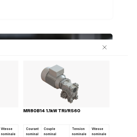
osants
Close
OIRES
 pour découvrir
plète.
MR80B14 1.1kW TRI/RS60
Vitesse
Courant
Couple
Tension
Vitesse
nominale
nominal
nominal
nominale
nominale