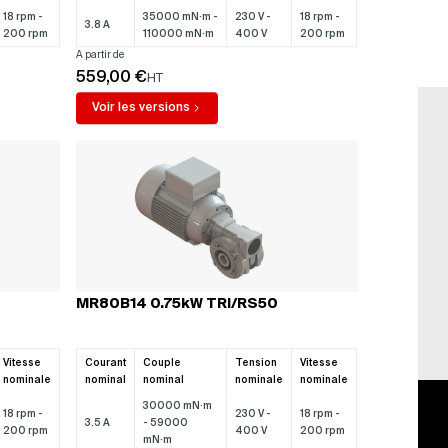
18 rpm -
35000 mN·m -
230 V -
18 rpm -
3.8 A
200 rpm
110000 mN·m
400 V
200 rpm
A partir de
559,00 €
HT
Voir les versions
aison 48h
Paiement sécurisé
on sous 48h garanti !
Vos données bancaires
entièrement sécurisées
MR80B14 0.75kW TRI/RS50
Vitesse
Courant
Couple
Tension
Vitesse
nominale
nominal
nominal
nominale
nominale
30000 mN·m
18 rpm -
230 V -
18 rpm -
3.5 A
- 59000
200 rpm
400 V
200 rpm
mN·m