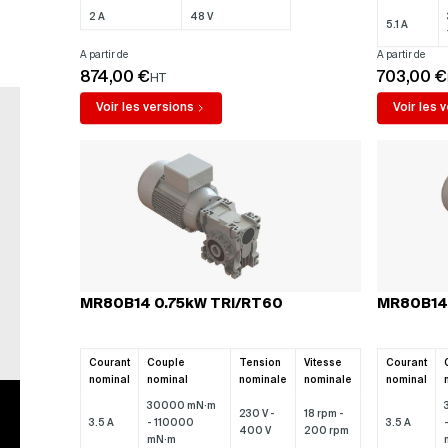
2 A
48 V
5.1 A
A partir de
A partir de
874,00 €
703,00 €
HT
Voir les versions
Voir les 
Expertise
Bien con
Un conseiller technique à votre
Mal orienté sur un
écoute
Nous remplaçons
MR80B14 0.75kW TRI/RT60
MR80B14 
Courant
Couple
Tension
Vitesse
Courant
nominal
nominal
nominale
nominale
nominal
30000 mN·m
230 V -
18 rpm -
3.5 A
- 110000
3.5 A
400 V
200 rpm
mN·m