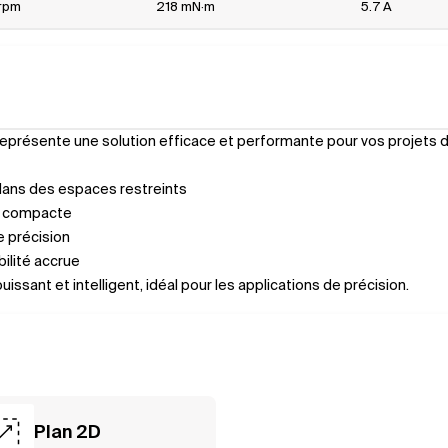
rpm
218 mN·m
5.7 A
Il représente une solution efficace et performante pour vos projets 
dans des espaces restreints
et compacte
e précision
ilité accrue
sant et intelligent, idéal pour les applications de précision.
Plan 2D