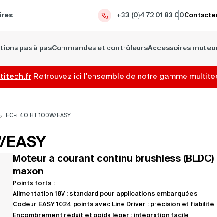
ires
+33 (0)4 72 01 83 00
Contacter
tions pas à pas
Commandes et contrôleurs
Accessoires moteu
itech.fr
Retrouvez ici l'ensemble de notre gamme multite
EC-i 40 HT 100W/EASY
W/EASY
Moteur à courant continu brushless (BLDC) 
maxon
Points forts :
Alimentation 18V : standard pour applications embarquées
Codeur EASY 1024 points avec Line Driver : précision et fiabilité
Encombrement réduit et poids léger : intégration facile