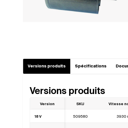
Versions produits
Spécifications
Docu
Versions produits
Version
SKU
Vitesse n
18 V
509580
3930 