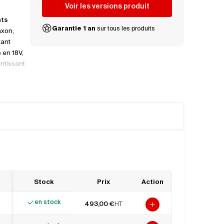
Voir les versions produit
nts
Garantie 1 an
sur tous les produits
axon,
tant
 en 18V,
ntissant
iable
on faible
ontraints
t des
e solution
 a été
 dans des
ure un
rgétique
Stock
Prix
Action
en stock
493,00 €
HT
Ajouter au panier