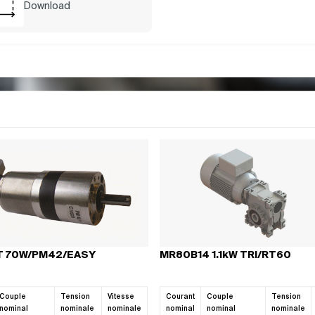
Download
étez votre moteur avec les bons comp
ORISATIONS
MOTEURS
RÉDUCTEURS
COMMANDES
ACCESS
MPACTES
pas quels produits associer à votre moteur ? Consultez notre guide
omposants compatibles et constituer facilement une solution com
T 70W/PM42/EASY
MR80B14 1.1kW TRI/RT60
Nos guides
Couple
Tension
Vitesse
Courant
Couple
Tension
nominal
nominale
nominale
nominal
nominal
nominale