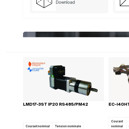
Download
Compl
MOT
CO
Vous ne savez 
les c
LMD17-3ST IP20 RS485/PM42
EC-i40H
Courant
Courant nominal
Tension nominale
nominal