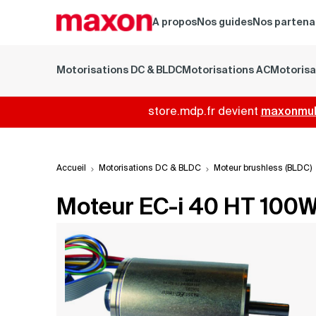
A propos
Nos guides
Nos partena
Motorisations DC & BLDC
Motorisations AC
Motorisa
store.mdp.fr devient
maxonmult
Accueil
Motorisations DC & BLDC
Moteur brushless (BLDC)
Moteur EC-i 40 HT 100