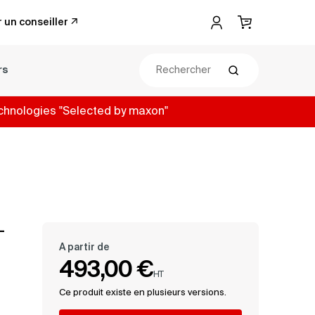
 un conseiller
Mon compte
Panier
rs
Rechercher
chnologies "Selected by maxon"
-
A partir de
493,00 €
HT
Ce produit existe en plusieurs versions.