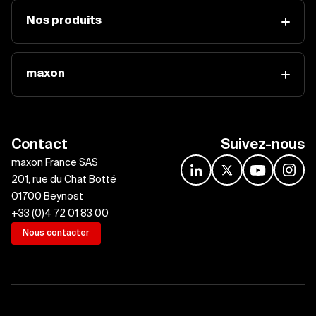
Nos produits
maxon
Contact
Suivez-nous
maxon France SAS
linkedin
x
youtube
insta
201, rue du Chat Botté
01700 Beynost
+33 (0)4 72 01 83 00
Nous contacter