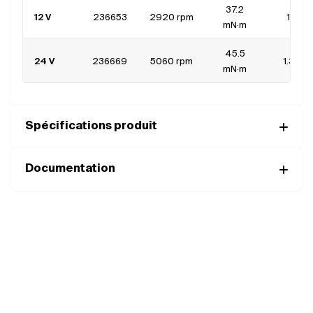
37.2
12 V
236653
2920 rpm
1.6 A
mN·m
45.5
24 V
236669
5060 rpm
1.33 A
mN·m
Spécifications produit
Documentation
Complétez votre moteur avec les
bons composants
MOTORISATIONS
COMPACTES