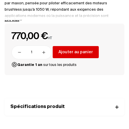
par maxon, pensée pour piloter efficacement des moteurs
brushless jusqu’à 1050 W, répondant aux exigences des
applications modernes où la puissance et la précision sont
Lire plus
essentielles. Grâce à ses multiples interfaces de communication
(E/S, RS232, USB ou CANopen), elle permet une intégration facile
770,00 €
dans divers systèmes automatisés, tout en assurant un contrôle
HT
précis et fiable des cycles de fonctionnement. Avec son auto-
tuning avancé des paramètres de régulation, l’EPOS4 70/15
Ajouter au panier
optimise automatiquement ses performances pour un
Supprimer
Ajouter
positionnement et un contrôle de vitesse de haute précision. Sa
Garantie 1 an
sur tous les produits
conception compacte la rend idéale pour des installations où
l’espace est limité, tout en garantissant une robustesse adaptée à
un usage industriel.
Spécifications produit