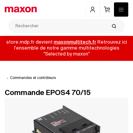
Mon compte
Panier
Menu
Recherch
store.mdp.fr devient
maxonmultitech.fr
Retrouvez ici
l'ensemble de notre gamme multitechnologies
"Selected by maxon"
Commandes et contrôleurs
Commande EPOS4 70/15