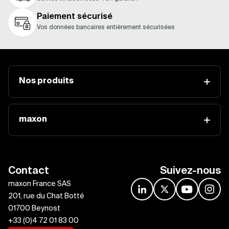
Paiement sécurisé
Vos données bancaires entièrement sécurisées
Nos produits
maxon
Contact
Suivez-nous
maxon France SAS
linkedin
x
youtube
insta
201, rue du Chat Botté
01700 Beynost
+33 (0)4 72 01 83 00