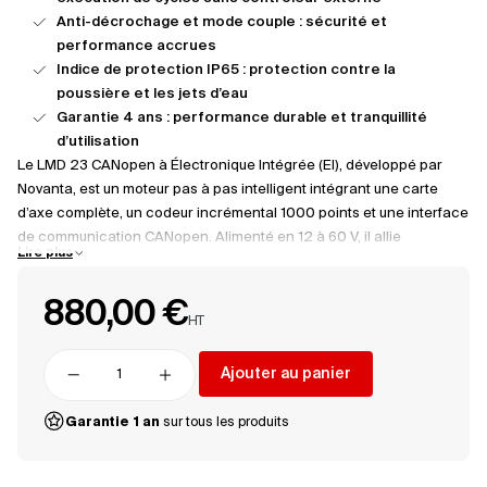
Anti-décrochage et mode couple : sécurité et
performance accrues
Indice de protection IP65 : protection contre la
poussière et les jets d’eau
Garantie 4 ans : performance durable et tranquillité
d’utilisation
Le LMD 23 CANopen à Électronique Intégrée (EI), développé par
Novanta, est un moteur pas à pas intelligent intégrant une carte
d’axe complète, un codeur incrémental 1000 points et une interface
de communication CANopen. Alimenté en 12 à 60 V, il allie
Lire plus
puissance, précision et compacité pour répondre aux exigences
des environnements industriels les plus exigeants. Sa conception
880,00 €
robuste avec indice de protection IP65 garantit une excellente
HT
résistance à la poussière et à l’eau, adaptée aux conditions
difficiles. Ce moteur dispose également d’un mode de
Ajouter au panier
fonctionnement autonome (standalone), capable d’exécuter des
Supprimer
Ajouter
cycles mémorisés sans commande externe, offrant ainsi une
Garantie 1 an
sur tous les produits
grande flexibilité d’intégration. Son connecteur M12 robuste et ses
E/S paramétrables facilitent son intégration dans des architectures
de contrôle avancées. La communication via bus CANopen assure