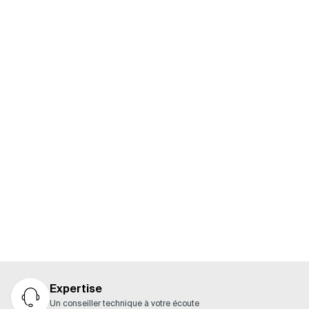
COMMANDES
ACCESSOIRES
Vous ne savez pas quels produits associer à votre
moteur ? Consultez notre guide pour découvrir les
composants compatibles et constituer facilement
une solution complète.
Nos guides
Expertise
Un conseiller technique à votre écoute