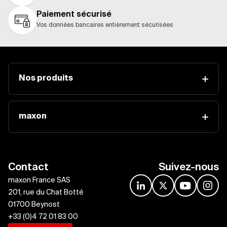
Paiement sécurisé
Vos données bancaires entièrement sécurisées
Nos produits
maxon
Contact
Suivez-nous
maxon France SAS
linkedin
x
youtube
insta
201, rue du Chat Botté
01700 Beynost
+33 (0)4 72 01 83 00