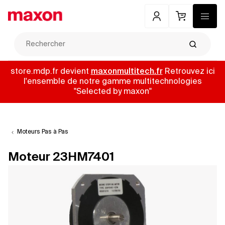
Mon compte
Panier
Menu
Recherch
store.mdp.fr devient
maxonmultitech.fr
Retrouvez ici
l'ensemble de notre gamme multitechnologies
"Selected by maxon"
Moteurs Pas à Pas
Moteur 23HM7401