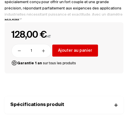
spécialement conçu pour offrir un fort couple et une grande
précision, répondant parfaitement aux exigences des applications
industrielles nécessitant puissance et exactitude. Avec un diamètre
Lire plus
de 57 mm et une épaisseur de 40 mm, ce moteur allie robustesse et
performance, garantissant un fonctionnement fiable même dans
128,00 €
les environnements les plus exigeants. Avec un couple maximal de
HT
1,5 Nm, le 23HM7401 assure des mouvements puissants et précis,
capables de supporter des charges importantes tout en maintenant
Ajouter au panier
un positionnement rigoureux. Il offre une excellente réactivité,
Supprimer
Ajouter
adaptée aux applications dynamiques. Sa conception robuste
Garantie 1 an
sur tous les produits
garantit une longue durée de vie et une grande fiabilité, essentielle
pour des opérations continues et intensives.
Spécifications produit