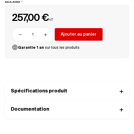
Lire plus
inertie, permettant une montée en vitesse rapide et un contrôle
précis, même dans des cycles dynamiques. Avec une alimentation
257,00 €
en 24V, ce moteur combine un couple élevé à une vitesse de
HT
rotation soutenue, tout en conservant un encombrement réduit. Sa
technologie sans fer élimine les pertes par courants de Foucault,
Ajouter au panier
améliorant ainsi le rendement global et réduisant l’échauffement.
Supprimer
Ajouter
Cela le rend parfaitement adapté aux systèmes exigeants en
Garantie 1 an
sur tous les produits
termes de performance thermique et de précision. Compact, léger
et durable, le EC-max 22 L est un moteur d’asservissement idéal
pour les environnements techniques contraints et les dispositifs
embarqués. Sa longévité et son fonctionnement silencieux en font
une solution robuste et économique pour les applications
professionnelles.
Spécifications produit
Documentation