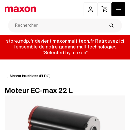
Mon compte
Panier
Menu
Recherch
store.mdp.fr devient
maxonmultitech.fr
Retrouvez ici
l'ensemble de notre gamme multitechnologies
"Selected by maxon"
Moteur brushless (BLDC)
Moteur EC-max 22 L