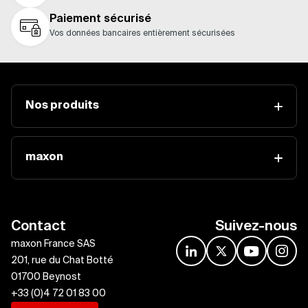
Paiement sécurisé
Vos données bancaires entièrement sécurisées
Nos produits
maxon
Contact
Suivez-nous
maxon France SAS
linkedin
x
youtube
insta
201, rue du Chat Botté
01700 Beynost
+33 (0)4 72 01 83 00