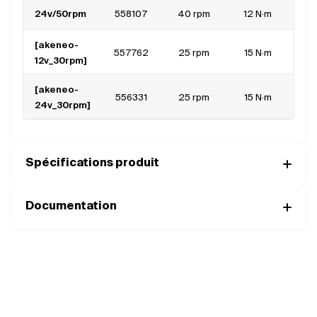
24v/50rpm
558107
40 rpm
12 N·m
6
[akeneo-
557762
25 rpm
15 N·m
1
12v_30rpm]
[akeneo-
556331
25 rpm
15 N·m
5
24v_30rpm]
Spécifications produit
Documentation
Complétez votre moteur avec les
bons composants