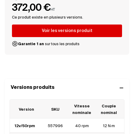
facilement dans des environnements contraints.
372,00 €
HT
Ce produit existe en plusieurs versions.
Avec un un couple nominal de 12Nm à 15Nm, associé à une vitesse
nominale de 40 à 50 tr/min, ce motoréducteur garantit une
Voir les versions produit
transmission robuste et durable. Conçu pour les environnements
exigeants, il fonctionne dans une plage de température étendue de
Garantie 1 an
sur tous les produits
-40°C à +80°C.
Versions produits
Vitesse
Couple
Cou
Version
SKU
nominale
nominal
nom
12v/50rpm
557996
40 rpm
12 N·m
1