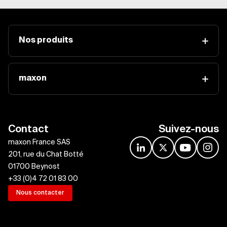
Nos produits
maxon
Contact
Suivez-nous
maxon France SAS
linkedin
x
youtube
insta
201, rue du Chat Botté
01700 Beynost
+33 (0)4 72 01 83 00
Nous contacter