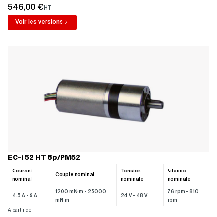
546,00 €
HT
Voir les versions
EC-i 52 HT 8p/PM52
Courant
Tension
Vitesse
Couple nominal
nominal
nominale
nominale
1200 mN·m - 25000
7.6 rpm - 810
4.5 A - 9 A
24 V - 48 V
mN·m
rpm
A partir de