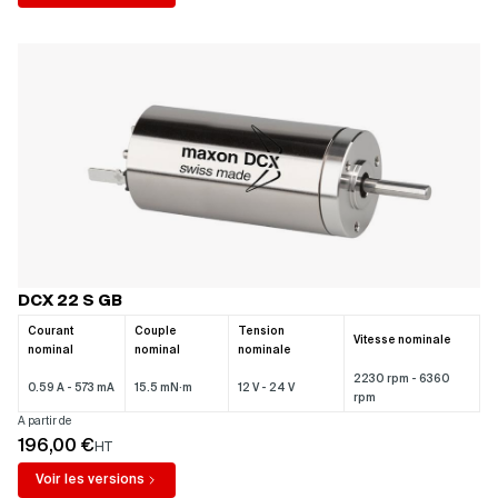
DCX 22 S GB
Courant
Couple
Tension
Vitesse nominale
nominal
nominal
nominale
2230 rpm - 6360
0.59 A - 573 mA
15.5 mN·m
12 V - 24 V
rpm
A partir de
196,00 €
HT
Voir les versions