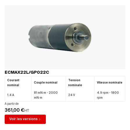
ECMAX22L/GP022C
Courant
Tension
Couple nominal
Vitesse nominale
nominal
nominale
81 mN·m - 2000
4.9 rpm - 1800
1.4 A
24 V
mN·m
rpm
A partir de
361,00 €
HT
Voir les versions