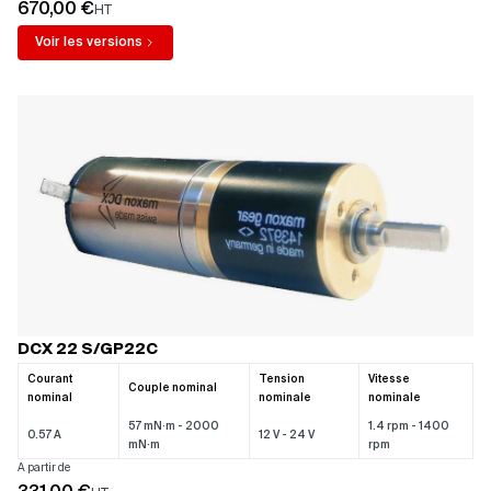
670,00 €
HT
Voir les versions
DCX 22 S/GP22C
Courant
Tension
Vitesse
Couple nominal
nominal
nominale
nominale
57 mN·m - 2000
1.4 rpm - 1400
0.57 A
12 V - 24 V
mN·m
rpm
A partir de