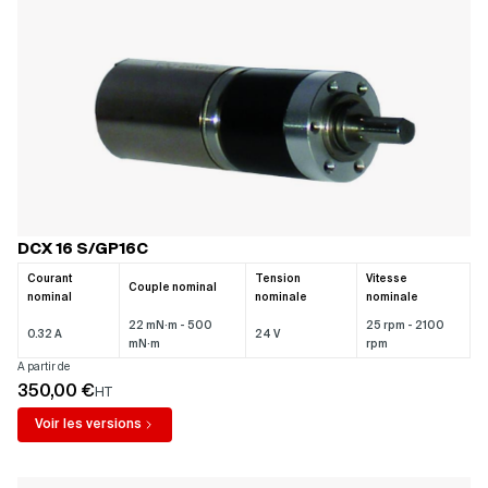
DCX 16 S/GP16C
Courant
Tension
Vitesse
Couple nominal
nominal
nominale
nominale
22 mN·m - 500
25 rpm - 2100
0.32 A
24 V
mN·m
rpm
A partir de
350,00 €
HT
Voir les versions