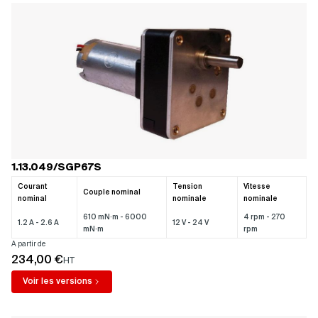
1.13.049/SGP67S
Courant
Tension
Vitesse
Couple nominal
nominal
nominale
nominale
610 mN·m - 6000
4 rpm - 270
1.2 A - 2.6 A
12 V - 24 V
mN·m
rpm
A partir de
234,00 €
HT
Voir les versions