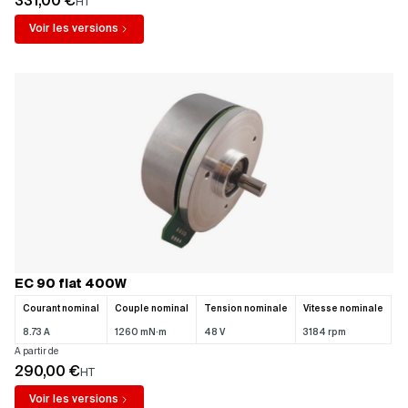
331,00 €
HT
Voir les versions
EC 90 flat 400W
Courant nominal
Couple nominal
Tension nominale
Vitesse nominale
8.73 A
1260 mN·m
48 V
3184 rpm
A partir de
290,00 €
HT
Voir les versions