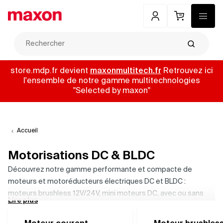
Mon compte
Panier
Menu
Recherch
store.mdp.fr devient
maxonmultitech.fr
Retrouvez ici
l'ensemble de notre gamme multitechnologies
"Selected by maxon"
Accueil
Motorisations DC & BLDC
Découvrez notre gamme performante et compacte de
moteurs et motoréducteurs électriques DC et BLDC :
moteurs brushless 12V/24V, mini moteurs DC, avec ou sans
Lire plus
électronique intégrée. Idéale pour l’automatisation, la
robotique et le médical, elle allie fiabilité, contrôle précis et