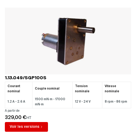
1.13.049/SGP100S
Courant
Tension
Vitesse
Couple nominal
nominal
nominale
nominale
1500 mN·m - 17000
1.2 A - 2.6 A
12 V - 24 V
8 rpm - 86 rpm
mN·m
A partir de
329,00 €
HT
Voir les versions