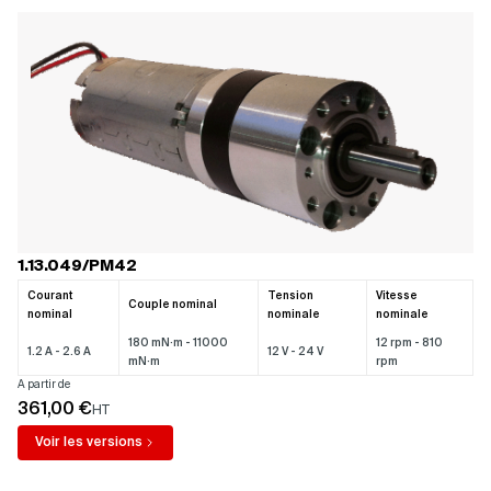
1.13.049/PM42
Courant
Tension
Vitesse
Couple nominal
nominal
nominale
nominale
180 mN·m - 11000
12 rpm - 810
1.2 A - 2.6 A
12 V - 24 V
mN·m
rpm
A partir de
361,00 €
HT
Voir les versions