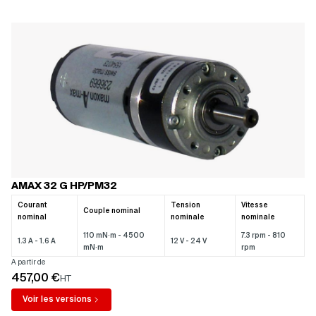
AMAX 32 G HP/PM32
Courant
Tension
Vitesse
Couple nominal
nominal
nominale
nominale
110 mN·m - 4500
7.3 rpm - 810
1.3 A - 1.6 A
12 V - 24 V
mN·m
rpm
A partir de
457,00 €
HT
Voir les versions