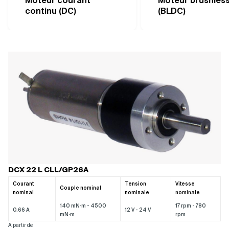
Moteur courant
Moteur brushles
rendement optimisé.
continu (DC)
(BLDC)
DCX 22 L CLL/GP26A
Courant
Tension
Vitesse
Couple nominal
nominal
nominale
nominale
140 mN·m - 4500
17 rpm - 780
0.66 A
12 V - 24 V
mN·m
rpm
A partir de