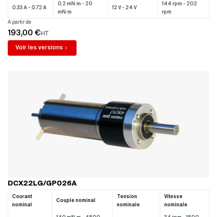
0.2 mN·m - 20
144 rpm - 202
0.33 A - 0.72 A
12 V - 24 V
mN·m
rpm
A partir de
193,00 €
HT
Voir les versions
DCX22LG/GP026A
Courant
Tension
Vitesse
Couple nominal
nominal
nominale
nominale