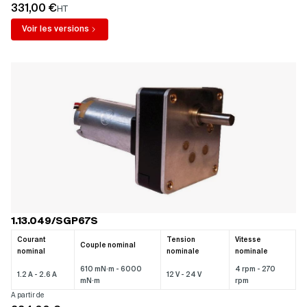
331,00 €
HT
Voir les versions
1.13.049/SGP67S
Courant
Tension
Vitesse
Couple nominal
nominal
nominale
nominale
610 mN·m - 6000
4 rpm - 270
1.2 A - 2.6 A
12 V - 24 V
mN·m
rpm
A partir de