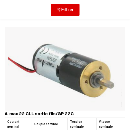
vitesse, avec intégration industrielle facilitée.
Filtrer
A-max 22 CLL sortie fils/GP 22C
Courant
Tension
Vitesse
Couple nominal
nominal
nominale
nominale