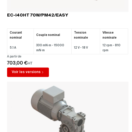
Notre équipe vous conseille
+33 (0)4 72 01 83 00
EC-i40HT 70W/PM42/EASY
Du lundi au jeudi
de 8h30 à 12h30 et de 14h à 18h
Courant
Tension
Vitesse
Vendredi
Couple nominal
nominal
nominale
nominale
de 8h30 à 12h30 et de 14h à 17h
330 mN·m - 15000
12 rpm - 810
5.1 A
12 V - 18 V
mN·m
rpm
Contactez-nous
A partir de
703,00 €
HT
Voir les versions
Une gamme complète de
motoréducteurs à courant
continu (DC)
Les motoréducteurs à courant continu (DC) proposés par