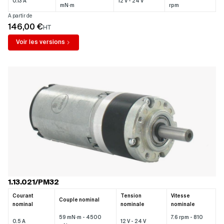
0.13 A
12 V - 24 V
mN·m
rpm
A partir de
146,00 €
HT
Voir les versions
1.13.021/PM32
Courant
Tension
Vitesse
Couple nominal
nominal
nominale
nominale
59 mN·m - 4500
7.6 rpm - 810
0.5 A
12 V - 24 V