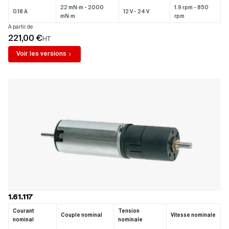
22 mN·m - 2000
1.9 rpm - 850
0.18 A
12 V - 24 V
mN·m
rpm
A partir de
221,00 €
HT
Voir les versions
1.61.117
Courant
Tension
Couple nominal
Vitesse nominale
nominal
nominale