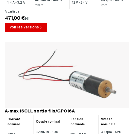
140 mN·m - 4500
34 rpm - 1500
1.4 A - 3.2 A
12 V - 24 V
mN·m
rpm
A partir de
471,00 €
HT
Voir les versions
A-max 16CLL sortie fils/GP016A
Courant
Tension
Vitesse
Couple nominal
nominal
nominale
nominale
32 mN·m - 300
4.1 rpm - 420