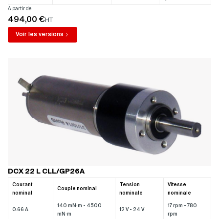
A partir de
494,00 €
HT
Voir les versions
DCX 22 L CLL/GP26A
Courant
Tension
Vitesse
Couple nominal
nominal
nominale
nominale
140 mN·m - 4500
17 rpm - 780
0.66 A
12 V - 24 V
mN·m
rpm