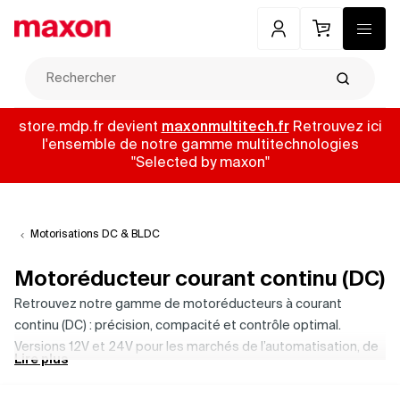
Mon compte
Panier
Menu
Recherch
store.mdp.fr devient
maxonmultitech.fr
Retrouvez ici
l'ensemble de notre gamme multitechnologies
"Selected by maxon"
Motorisations DC & BLDC
Motoréducteur courant continu (DC)
Retrouvez notre gamme de motoréducteurs à courant
continu (DC) : précision, compacité et contrôle optimal.
Versions 12V et 24V pour les marchés de l’automatisation, de
Lire plus
la robotique ou du médical nécessitant fiabilité et maîtrise du
mouvement. Idéals pour générer un couple élevé à basse