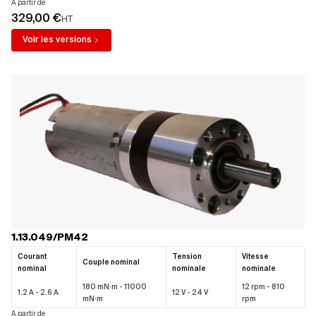
A partir de
329,00 €
HT
Voir les versions
1.13.049/PM42
Courant
Tension
Vitesse
Couple nominal
nominal
nominale
nominale
180 mN·m - 11000
12 rpm - 810
1.2 A - 2.6 A
12 V - 24 V
mN·m
rpm
A partir de