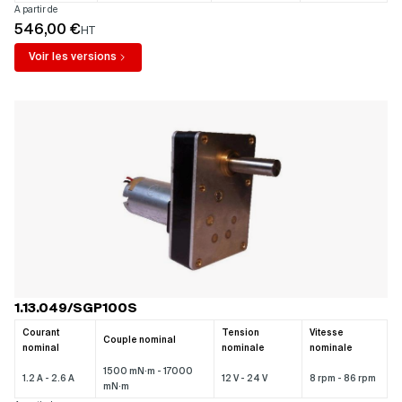
A partir de
546,00 €
HT
Voir les versions
1.13.049/SGP100S
Courant
Tension
Vitesse
Couple nominal
nominal
nominale
nominale
1500 mN·m - 17000
1.2 A - 2.6 A
12 V - 24 V
8 rpm - 86 rpm
mN·m