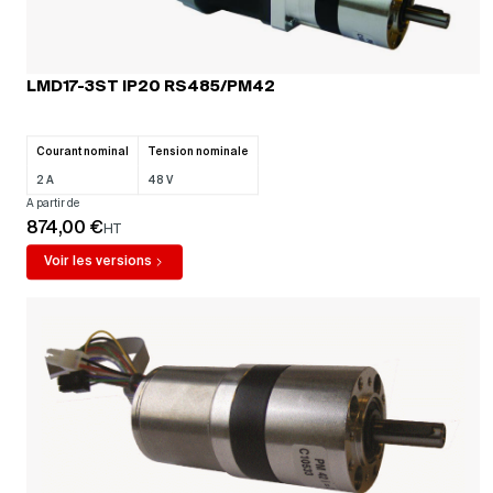
HT
Voir les versions
LMD17-3ST IP20 RS485/PM42
1
2
3
Page suivante
Courant nominal
Tension nominale
2 A
48 V
A partir de
874,00 €
HT
Voir les versions