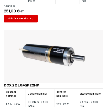
mN·m
rpm
A partir de
251,00 €
HT
Voir les versions
DCX 22 LG/GP22HP
Courant
Tension
Couple nominal
Vitesse nominale
nominal
nominale
110 mN·m - 3400
24 rpm - 2400
1.4 A - 3.2 A
12 V - 24 V
mN·m
rpm