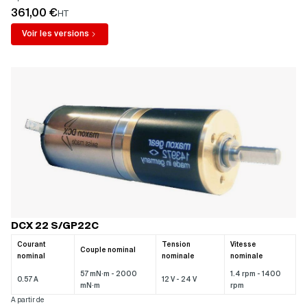
361,00 €
HT
Voir les versions
DCX 22 S/GP22C
Courant
Tension
Vitesse
Couple nominal
nominal
nominale
nominale
57 mN·m - 2000
1.4 rpm - 1400
0.57 A
12 V - 24 V
mN·m
rpm
A partir de